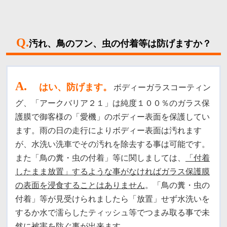
Q.
汚れ、鳥のフン、虫の付着等は防げますか？
A
.
はい、防げます。
ボディーガラスコーティン
グ、「アークバリア２１」は純度１００％のガラス保
護膜で御客様の「愛機」のボディー表面を保護してい
ます。
雨の日の走行によりボディー表面は汚れます
が、水洗い洗車でその汚れを除去する事は可能です。
また「鳥の糞・虫の付着」等に関しましては、
「付着
したまま放置」するような事がなければガラス保護膜
の表面を浸食することはありません
。
「鳥の糞・虫の
付着」等が見受けられましたら「放置」せず水洗いを
するか水で濡らしたティッシュ等でつまみ取る事で未
然に被害を防ぐ事が出来ます。